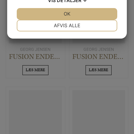
VIS
DETALJER
JA
NEJ
OK
JA
NEJ
NØDVENDIGE
PRÆFERENCER
AFVIS ALLE
JA
NEJ
JA
NEJ
MARKETING
STATISTIK
GEORG JENSEN
GEORG JENSEN
FUSION ENDERING ROSAGULD
FUSION ENDERING MED BRILLANTER
LÆS MERE
LÆS MERE