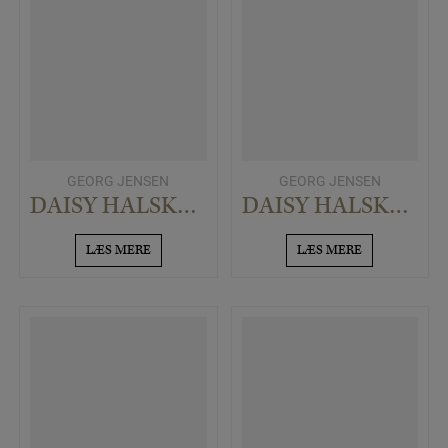
GEORG JENSEN
GEORG JENSEN
DAISY HALSKÆDE MED STORT VEDHÆNG – 18MM, FORGYLDT
DAISY HALSKÆDE MED LILLE VEDHÆNG – 11MM, FORGYLDT
LÆS MERE
LÆS MERE