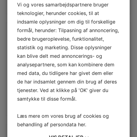
Vi og vores samarbejdspartnere bruger
LÆS MERE
LÆS MERE
teknologier, herunder cookies, til at
indsamle oplysninger om dig til forskellige
formål, herunder: Tilpasning af annoncering,
bedre brugeroplevelse, funktionalitet,
statistik og marketing. Disse oplysninger
kan blive delt med annoncerings- og
analysepartnere, som kan kombinere dem
med data, du tidligere har givet dem eller
de har indsamlet gennem din brug af deres
GEORG JENSEN
GEORG JENSEN
tjenester. Ved at klikke på 'OK' giver du
FUSION ENDERING HVIDGULD
FUSION ENDERING RØDGULD
samtykke til disse formål.
LÆS MERE
LÆS MERE
Læs mere om vores brug af cookies og
behandling af persondata
her
.