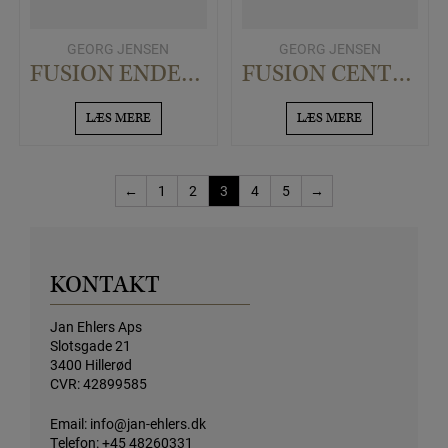
GEORG JENSEN
GEORG JENSEN
FUSION ENDERING MED BRILLANTER
FUSION CENTERRING HVIDGULD
LÆS MERE
LÆS MERE
←
1
2
3
4
5
→
KONTAKT
Jan Ehlers Aps
Slotsgade 21
3400 Hillerød
CVR: 42899585
Email:
info@jan-ehlers.dk
Telefon:
+45 48260331